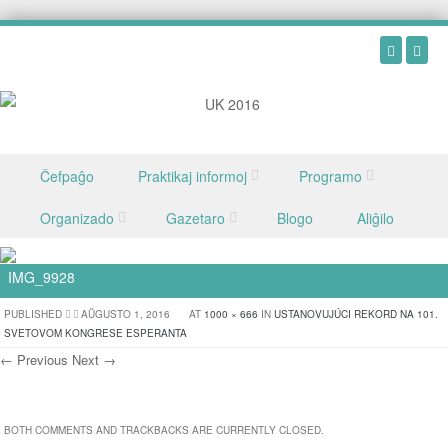
Skip to content
Ĉefpaĝo
Praktikaj informoj
Programo
Menu
Organizado
Gazetaro
Blogo
Aliĝilo
IMG_9928
PUBLISHED
AŬGUSTO 1, 2016
AT
1000 × 666
IN
USTANOVUJÚCI REKORD NA 101.
SVETOVOM KONGRESE ESPERANTA
← Previous
Next →
BOTH COMMENTS AND TRACKBACKS ARE CURRENTLY CLOSED.