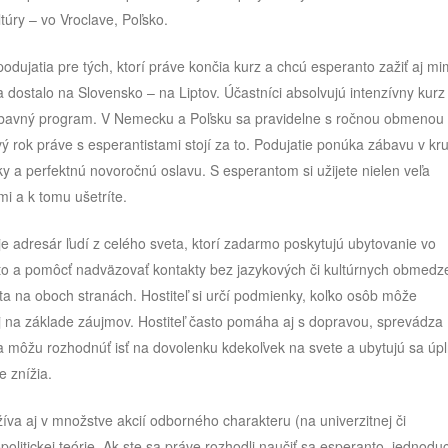
úry – vo Vroclave, Poľsko.
odujatia pre tých, ktorí práve končia kurz a chcú esperanto zažiť aj m
a dostalo na Slovensko – na Liptov. Účastníci absolvujú intenzívny kurz
ý zábavný program. V Nemecku a Poľsku sa pravidelne s ročnou obmenou
 rok práve s esperantistami stojí za to. Podujatie ponúka zábavu v kr
šky a perfektnú novoročnú oslavu. S esperantom si užijete nielen veľa
i a k tomu ušetríte.
 je adresár ľudí z celého sveta, ktorí zadarmo poskytujú ubytovanie vo
nto a pomôcť nadväzovať kontakty bez jazykových či kultúrnych obmedz
a na oboch stranách. Hostiteľ si určí podmienky, koľko osôb môže
aj na základe záujmov. Hostiteľ často pomáha aj s dopravou, sprevádza
eda môžu rozhodnúť isť na dovolenku kdekoľvek na svete a ubytujú sa úp
e znížia.
va aj v množstve akcií odborného charakteru (na univerzitnej či
politickej teórie. Ak ste sa práve rozhodli naučiť sa esperanto, jednodu