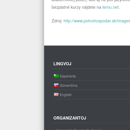
bezplatné kurzy nájdete na
lernu.net
.
Zdroj:
http://www.polnohospodar.sk/images
LINGVOJ
Esperanto
Slovenčina
English
ORGANIZANTOJ