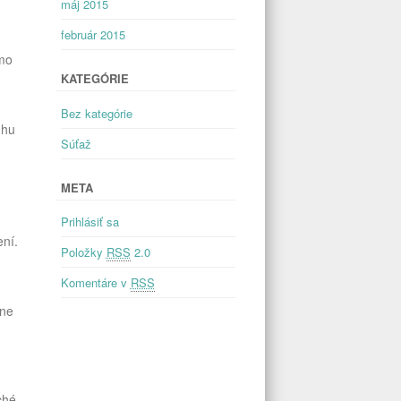
máj 2015
február 2015
imo
KATEGÓRIE
Bez kategórie
uhu
Súťaž
META
Prihlásiť sa
ení.
Položky
RSS
2.0
Komentáre v
RSS
lne
ché