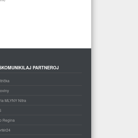
SKOMUNIKILAJ PARTNEROJ
trička
oviny
ria MLYNY Nitra
S
o Regina
rtér24