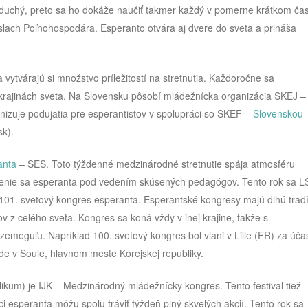
noduchý, preto sa ho dokáže naučiť takmer každý v pomerne krátkom ča
slach Poľnohospodára. Esperanto otvára aj dvere do sveta a prináša
 vytvárajú si množstvo príležitostí na stretnutia. Každoročne sa
 krajinách sveta. Na Slovensku pôsobí mládežnícka organizácia SKEJ –
anizuje podujatia pre esperantistov v spolupráci so SKEF –
Slovenskou
k).
anta
– SES. Toto týždenné medzinárodné stretnutie spája atmosféru
 učenie sa esperanta pod vedením skúsených pedagógov. Tento rok sa L
 101. svetový kongres esperanta. Esperantské kongresy majú dlhú tradí
ov z celého sveta. Kongres sa koná vždy v inej krajine, takže s
meguľu. Napríklad 100. svetový kongres bol vlani v Lille (FR) za účas
ude v Soule, hlavnom meste Kórejskej republiky.
kum) je IJK – Medzinárodný mládežnícky kongres. Tento festival tiež
ci esperanta môžu spolu tráviť týždeň plný skvelých akcií. Tento rok sa