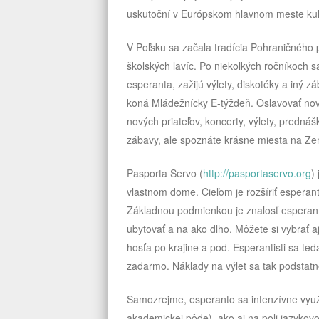
uskutoční v Európskom hlavnom meste kult
V Poľsku sa začala tradícia Pohraničného p
školských lavíc. Po niekoľkých ročníkoch s
esperanta, zažijú výlety, diskotéky a in
koná Mládežnícky E-týždeň. Oslavovať nový
nových priateľov, koncerty, výlety, predná
zábavy, ale spoznáte krásne miesta na Zem
Pasporta Servo (
http://pasportaservo.org
)
vlastnom dome. Cieľom je rozšíriť espera
Základnou podmienkou je znalosť esperant
ubytovať a na ako dlho. Môžete si vybrať 
hosťa po krajine a pod. Esperantisti sa t
zadarmo. Náklady na výlet sa tak podstatn
Samozrejme, esperanto sa intenzívne využí
akademickej pôde), ako aj na poli jazykovo