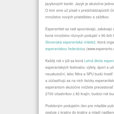
jazykových bariér. Jazyk je skutočne jed
O tom sme už písali v predchádzajúcich čí
množstvo nových priateľstiev a zážitkov.
Esperantisti sa radi spoznávajú, zabávajú a
koná množstvo rôznych podujatí v 90-tich
Slovenská esperantská mládež
, ktorá org
esperantskou federácio
u (www.esperanto.s
Každý rok v júli sa koná
Letná škola esper
esperantských festivalov, výlety, šport a
neuskutoční, lebo Nitra a SPU budú hostiť
a zúčastňujú sa na nich tisícky esperantist
esperantom skutočne môžete precestovať ze
2700 účastníkov z 82 krajín, budúci rok b
Podobným podujatím (len pre mladšie publi
cestuje z krajiny do krajiny a mladí nadšen